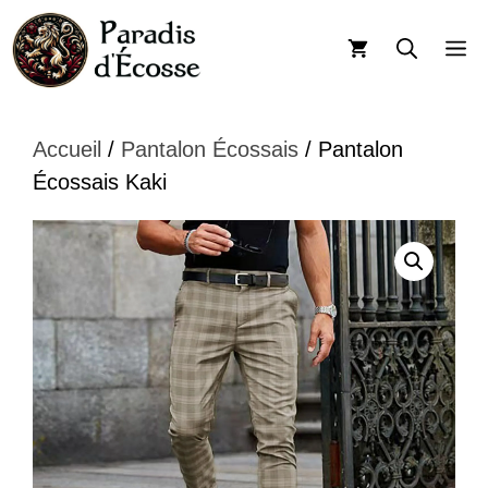
Aller
au
M
contenu
Accueil
/
Pantalon Écossais
/ Pantalon
Écossais Kaki