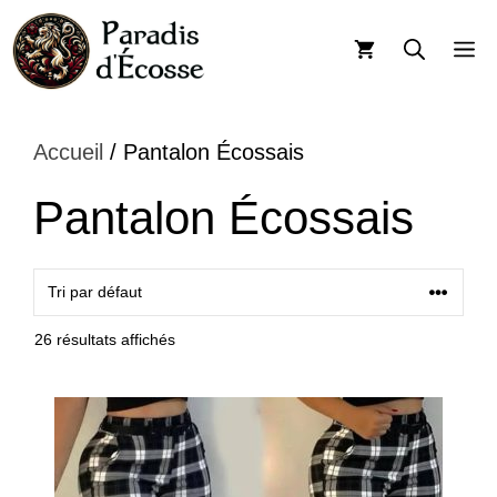
Aller
au
M
contenu
Accueil
/ Pantalon Écossais
Pantalon Écossais
26 résultats affichés