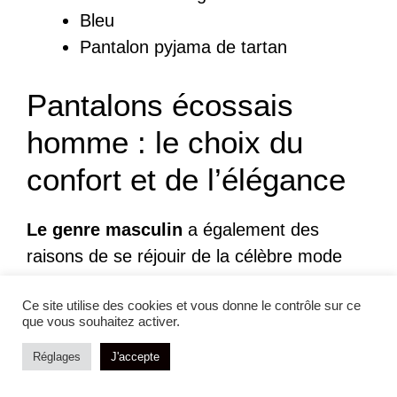
Bleu
Pantalon pyjama de tartan
Pantalons écossais
homme : le choix du
confort et de l’élégance
Le genre masculin
a également des
raisons de se réjouir de la célèbre mode
écossaise en matière de pantalons.
Ce site utilise des cookies et vous donne le contrôle sur ce
Connus dans le monde de la mode, les
que vous souhaitez activer.
pantalons écossais à carreaux sont un
Réglages
J'accepte
véritable plaisir pour les yeux.