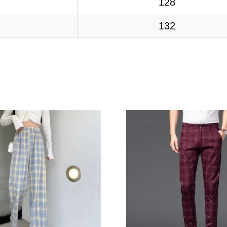
128
132