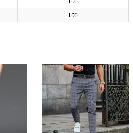
105
105