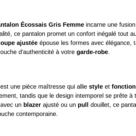
ntalon Écossais Gris Femme
incarne une fusion 
lité, ce pantalon promet un confort inégalé tout a
coupe ajustée
épouse les formes avec élégance, t
ouche d’authenticité à votre
garde-robe
.
est une pièce maîtresse qui allie
style
et
fonction
ent, tandis que le design intemporel se prête à t
z avec un
blazer
ajusté ou un
pull
douillet, ce pant
 touche contemporaine.