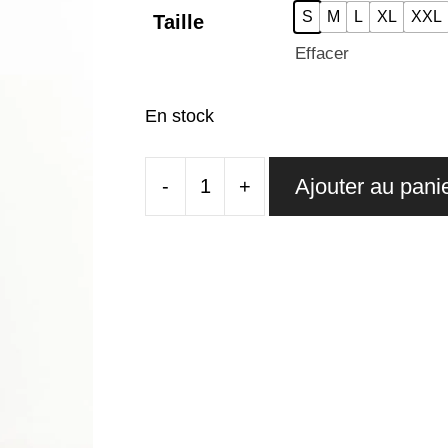
S
M
L
XL
XXL
Taille
Effacer
En stock
Ajouter au pani
-
+
quantité
de
Pantalon
Écossais
Gris
Femme