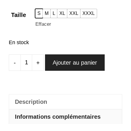
S
M
L
XL
XXL
XXXL
Taille
Effacer
En stock
-
+
Ajouter au panier
quantité
de
Pantalon
Écossais
Gris
Description
Informations complémentaires