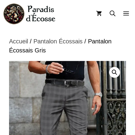
Aller
au
M
contenu
Accueil
/
Pantalon Écossais
/ Pantalon
Écossais Gris