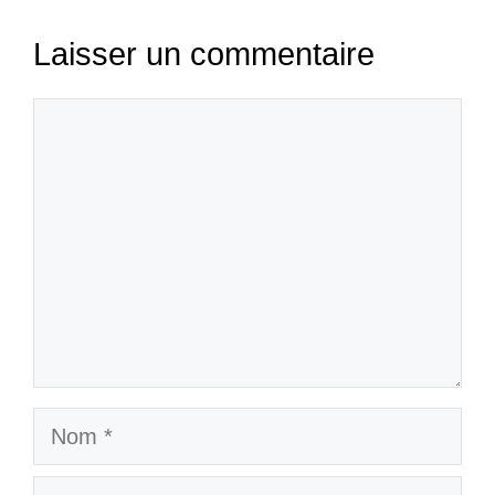
Laisser un commentaire
Commentaire
Nom
E-