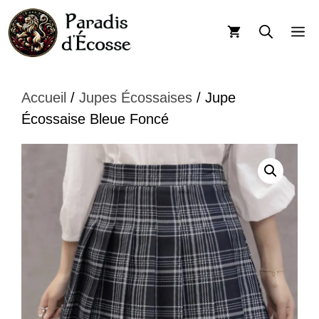
Aller
au
M
contenu
Accueil
/
Jupes Écossaises
/ Jupe
Écossaise Bleue Foncé