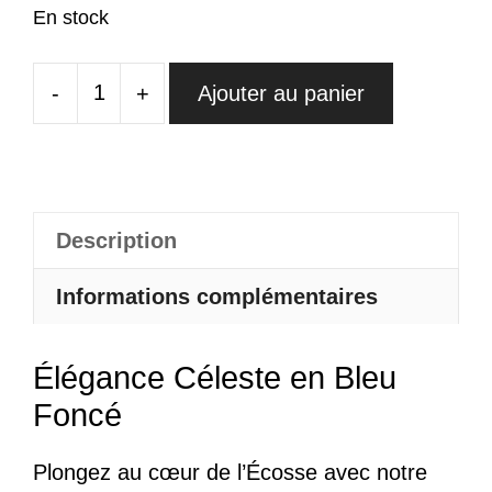
En stock
-
+
Ajouter au panier
quantité
de
Jupe
Écossaise
Bleue
Description
Foncé
Informations complémentaires
Élégance Céleste en Bleu
Foncé
Plongez au cœur de l’Écosse avec notre